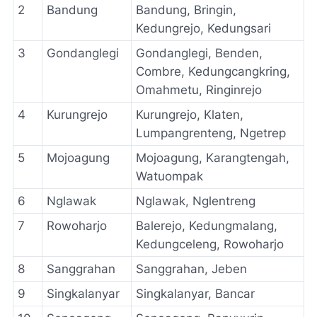
2
Bandung
Bandung, Bringin,
Kedungrejo, Kedungsari
3
Gondanglegi
Gondanglegi, Benden,
Combre, Kedungcangkring,
Omahmetu, Ringinrejo
4
Kurungrejo
Kurungrejo, Klaten,
Lumpangrenteng, Ngetrep
5
Mojoagung
Mojoagung, Karangtengah,
Watuompak
6
Nglawak
Nglawak, Nglentreng
7
Rowoharjo
Balerejo, Kedungmalang,
Kedungceleng, Rowoharjo
8
Sanggrahan
Sanggrahan, Jeben
9
Singkalanyar
Singkalanyar, Bancar