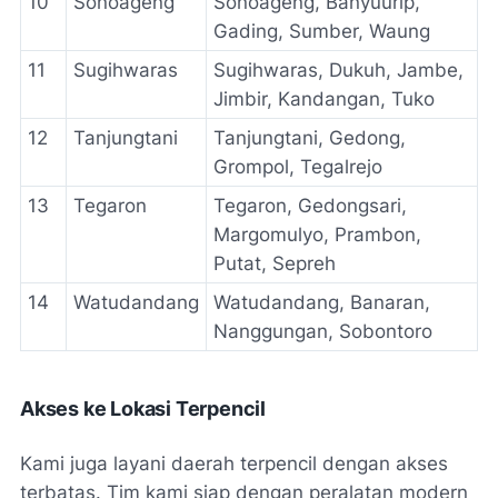
10
Sonoageng
Sonoageng, Banyuurip,
Gading, Sumber, Waung
11
Sugihwaras
Sugihwaras, Dukuh, Jambe,
Jimbir, Kandangan, Tuko
12
Tanjungtani
Tanjungtani, Gedong,
Grompol, Tegalrejo
13
Tegaron
Tegaron, Gedongsari,
Margomulyo, Prambon,
Putat, Sepreh
14
Watudandang
Watudandang, Banaran,
Nanggungan, Sobontoro
Akses ke Lokasi Terpencil
Kami juga layani daerah terpencil dengan akses
terbatas. Tim kami siap dengan peralatan modern