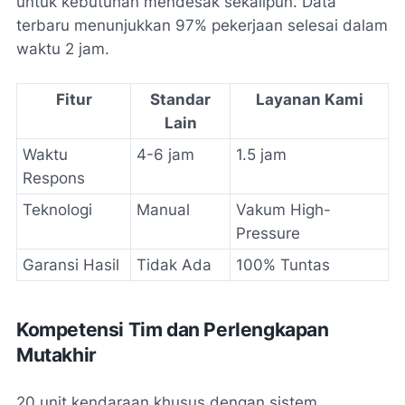
untuk kebutuhan mendesak sekalipun. Data
terbaru menunjukkan 97% pekerjaan selesai dalam
waktu 2 jam.
Fitur
Standar
Layanan Kami
Lain
Waktu
4-6 jam
1.5 jam
Respons
Teknologi
Manual
Vakum High-
Pressure
Garansi Hasil
Tidak Ada
100% Tuntas
Kompetensi Tim dan Perlengkapan
Mutakhir
20 unit kendaraan khusus dengan sistem