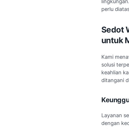
lingkungan.
perlu diatas
Sedot 
untuk 
Kami menaw
solusi ter
keahlian k
ditangani d
Keunggu
Layanan se
dengan kec