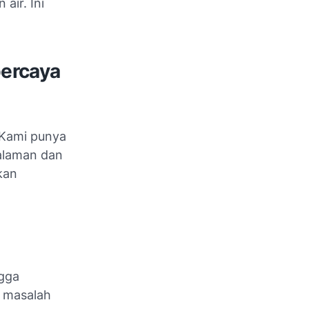
air. Ini
percaya
 Kami punya
alaman dan
kan
gga
 masalah