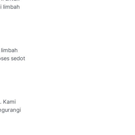
i limbah
 limbah
oses sedot
. Kami
ngurangi