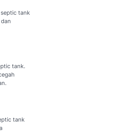
septic tank
 dan
ptic tank.
cegah
an.
ptic tank
a