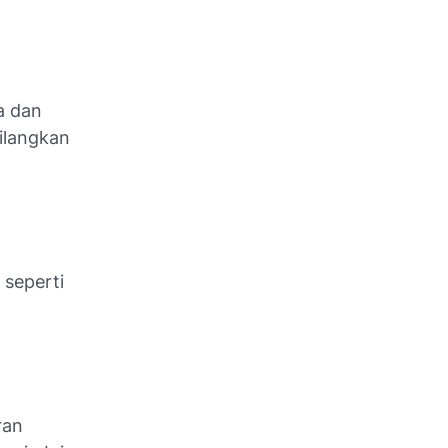
a dan
ilangkan
seperti
ran