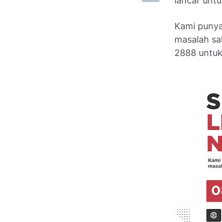
lancar unt
Kami punya
masalah
sa
2888 untuk 